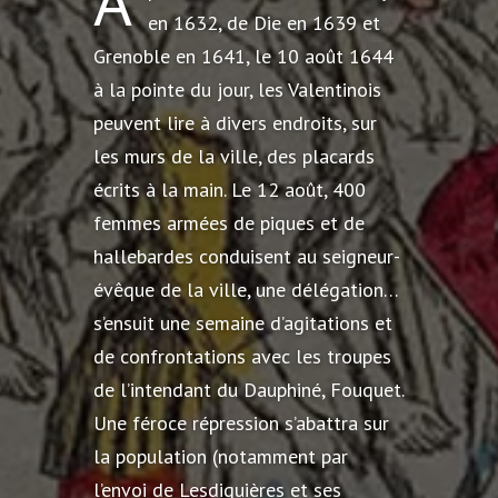
A
en 1632, de Die en 1639 et
Grenoble en 1641, le 10 août 1644
à la pointe du jour, les Valentinois
peuvent lire à divers endroits, sur
les murs de la ville, des placards
écrits à la main. Le 12 août, 400
femmes armées de piques et de
hallebardes conduisent au seigneur-
évêque de la ville, une délégation…
s’ensuit une semaine d’agitations et
de confrontations avec les troupes
de l’intendant du Dauphiné, Fouquet.
Une féroce répression s’abattra sur
la population (notamment par
l’envoi de Lesdiguières et ses